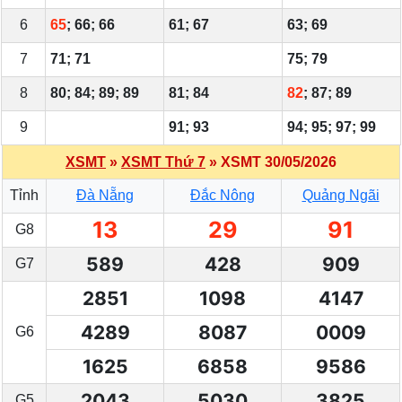
6
65
; 66; 66
61; 67
63; 69
7
71; 71
75; 79
8
80; 84; 89; 89
81; 84
82
; 87; 89
9
91; 93
94; 95; 97; 99
XSMT
»
XSMT Thứ 7
» XSMT 30/05/2026
Tỉnh
Đà Nẵng
Đắc Nông
Quảng Ngãi
13
29
91
G8
589
428
909
G7
2851
1098
4147
4289
8087
0009
G6
1625
6858
9586
2043
5030
3825
G5