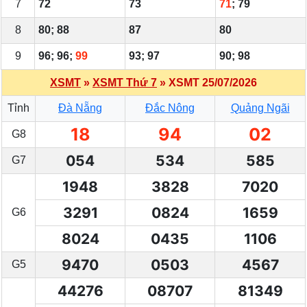
7
72
73
71
; 79
8
80; 88
87
80
9
96; 96;
99
93; 97
90; 98
XSMT
»
XSMT Thứ 7
» XSMT 25/07/2026
Tỉnh
Đà Nẵng
Đắc Nông
Quảng Ngãi
18
94
02
G8
054
534
585
G7
1948
3828
7020
3291
0824
1659
G6
8024
0435
1106
9470
0503
4567
G5
44276
08707
81349