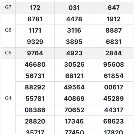
172
031
647
G7
8781
4478
1912
1171
3116
8887
G6
9329
3895
6831
9764
4923
2844
G5
46680
30526
95608
56731
68121
61854
88292
49564
00617
55781
40869
45289
G4
08386
70652
44317
28820
17346
68623
35717
77450
17820