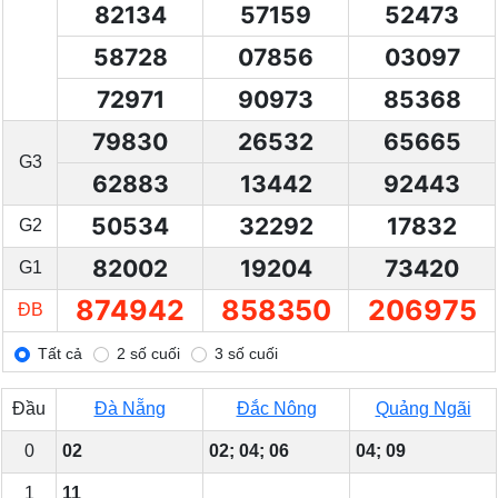
82134
57159
52473
58728
07856
03097
72971
90973
85368
79830
26532
65665
G3
62883
13442
92443
50534
32292
17832
G2
82002
19204
73420
G1
874942
858350
206975
ĐB
Tất cả
2 số cuối
3 số cuối
Đầu
Đà Nẵng
Đắc Nông
Quảng Ngãi
0
02
02; 04; 06
04; 09
1
11