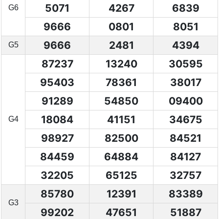
5071
4267
6839
G6
9666
0801
8051
9666
2481
4394
G5
87237
13240
30595
95403
78361
38017
91289
54850
09400
18084
41151
34675
G4
98927
82500
84521
84459
64884
84127
32205
65125
32757
85780
12391
83389
G3
99202
47651
51887