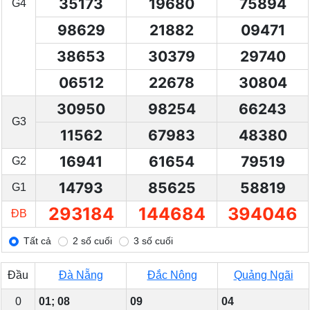
35173
19680
75894
G4
98629
21882
09471
38653
30379
29740
06512
22678
30804
30950
98254
66243
G3
11562
67983
48380
16941
61654
79519
G2
14793
85625
58819
G1
293184
144684
394046
ĐB
Tất cả
2 số cuối
3 số cuối
Đầu
Đà Nẵng
Đắc Nông
Quảng Ngãi
0
01; 08
09
04