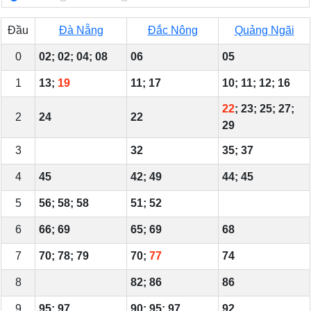
Đầu
Đà Nẵng
Đắc Nông
Quảng Ngãi
0
02; 02; 04; 08
06
05
1
13;
19
11; 17
10; 11; 12; 16
22
; 23; 25; 27;
2
24
22
29
3
32
35; 37
4
45
42; 49
44; 45
5
56; 58; 58
51; 52
6
66; 69
65; 69
68
7
70; 78; 79
70;
77
74
8
82; 86
86
9
95; 97
90; 95; 97
92