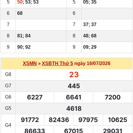
5
50
; 53; 53
5
05; 35
6
68
6
7
7
37; 37
8
81; 84
8
48; 68
9
90; 92
9
09; 29
XSMN
»
XSBTH Thứ 5
ngày 16/07/2026
23
G8
445
G7
6227
6641
7200
G6
4618
G5
91772
82436
97975
10625
G4
86633
67015
29031