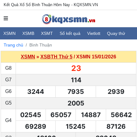
Kết Quả Xổ Số Bình Thuận Hôm Nay - KQXSMN.VN
XSMN
XSMB
XSMT
Sổ kết quả
Vietlott
Quay thử
Trang chủ
Bình Thuận
XSMN
»
XSBTH Thứ 5
/ XSMN 15/01/2026
23
G8
114
G7
3244
7935
2939
G6
2005
G5
02545
65057
14887
56642
G4
69289
15245
87126