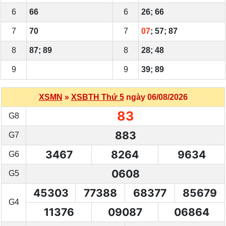
6
66
6
26; 66
7
70
7
07
; 57; 87
8
87; 89
8
28; 48
9
9
39; 89
XSMN
»
XSBTH Thứ 5
ngày 06/08/2026
83
G8
883
G7
3467
8264
9634
G6
0608
G5
45303
77388
68377
85679
G4
11376
09087
06864