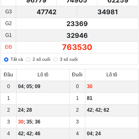
96779
74905
62259
47742
34981
G3
23369
G2
32946
G1
763530
ĐB
Tất cả
2 số cuối
3 số cuối
Đầu
Lô tô
Đuôi
Lô tô
0
04; 05; 09
0
30
1
1
81
2
24; 28
2
42; 42; 62
3
30
; 35; 36
3
4
42; 42; 46
4
04; 24