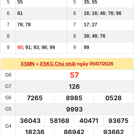
5
55
5
35; 55
6
61
6
16; 16; 46; 76; 96
7
76; 78
7
17; 27
8
8
38; 48; 78
9
90
; 91; 93; 96; 99
9
99
XSMN
»
XSKG Chủ nhật
ngày 05/07/2026
57
G8
126
G7
7265
8985
0528
G6
9993
G5
36043
58168
40471
93675
G4
18236
86942
93662