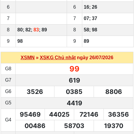
6
6
16; 26
7
7
07; 37
8
80; 82;
83
; 89
8
58; 98
9
98
9
89
XSMN
»
XSKG Chủ nhật
ngày 26/07/2026
99
G8
619
G7
3526
0385
8806
G6
4419
G5
95469
44025
72146
36356
G4
00486
58703
19370