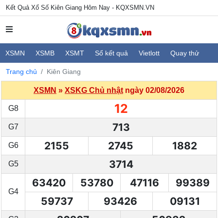
Kết Quả Xổ Số Kiên Giang Hôm Nay - KQXSMN.VN
XSMN
XSMB
XSMT
Sổ kết quả
Vietlott
Quay thử
Trang chủ
Kiên Giang
XSMN
»
XSKG Chủ nhật
ngày 02/08/2026
12
G8
713
G7
2155
2745
1882
G6
3714
G5
63420
53780
47116
99389
G4
59737
93426
09131