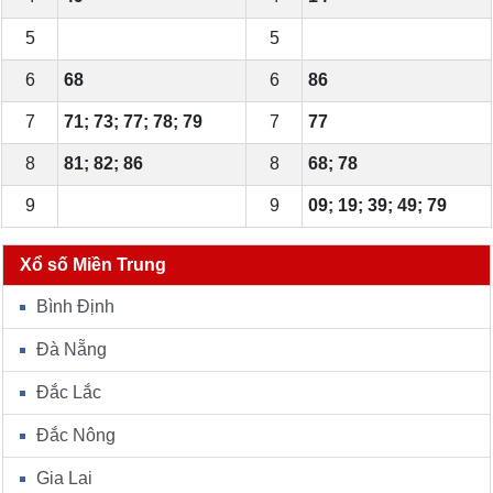
5
5
6
68
6
86
7
71; 73; 77; 78; 79
7
77
8
81; 82; 86
8
68; 78
9
9
09; 19; 39; 49; 79
Xổ số Miền Trung
Bình Định
Đà Nẵng
Đắc Lắc
Đắc Nông
Gia Lai