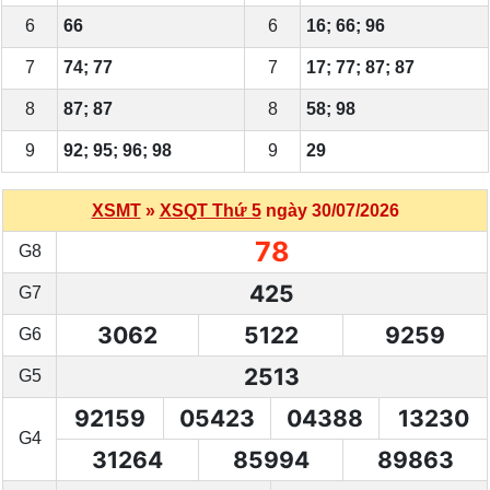
6
66
6
16; 66; 96
7
74; 77
7
17; 77; 87; 87
8
87; 87
8
58; 98
9
92; 95; 96; 98
9
29
XSMT
»
XSQT Thứ 5
ngày 30/07/2026
78
G8
425
G7
3062
5122
9259
G6
2513
G5
92159
05423
04388
13230
G4
31264
85994
89863