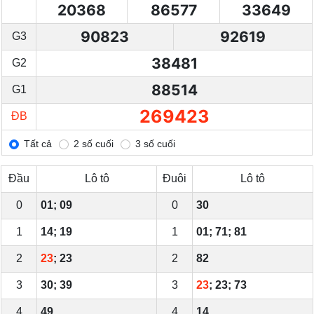
20368
86577
33649
90823
92619
G3
38481
G2
88514
G1
269423
ĐB
Tất cả
2 số cuối
3 số cuối
Đầu
Lô tô
Đuôi
Lô tô
0
01; 09
0
30
1
14; 19
1
01; 71; 81
2
23
; 23
2
82
3
30; 39
3
23
; 23; 73
4
49
4
14